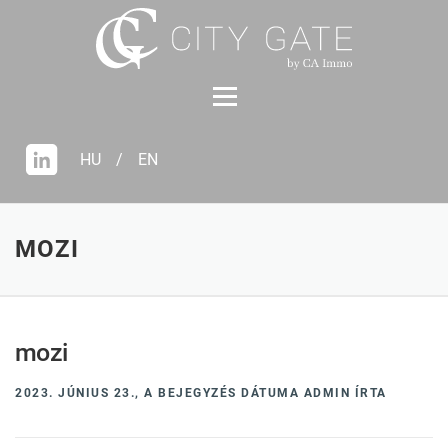
Tovább
a
tartalomhoz
HU
/
EN
MOZI
mozi
2023. JÚNIUS 23.,
A BEJEGYZÉS DÁTUMA
ADMIN
ÍRTA