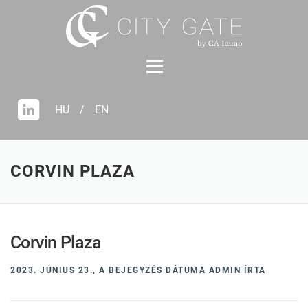
Tovább
a
tartalomhoz
HU
/
EN
CORVIN PLAZA
Corvin Plaza
2023. JÚNIUS 23.,
A BEJEGYZÉS DÁTUMA
ADMIN
ÍRTA