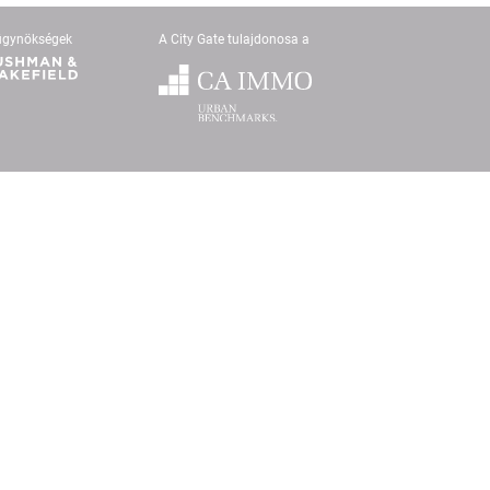
ügynökségek
A City Gate tulajdonosa a