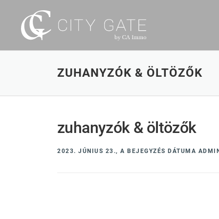
Tovább
a
tartalomhoz
ZUHANYZÓK & ÖLTÖZŐK
zuhanyzók & öltözők
2023. JÚNIUS 23.,
A BEJEGYZÉS DÁTUMA
ADMI