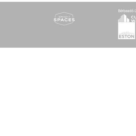
Bérbeadó 
t