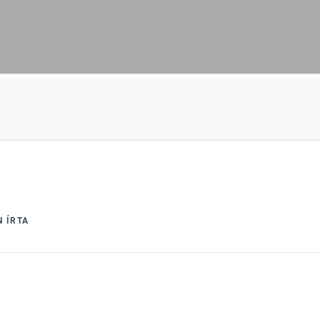
N
ÍRTA